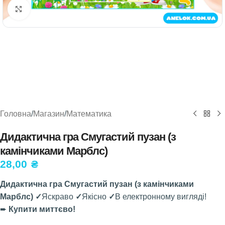
Натисніть, щоб збільшити
Головна
/
Магазин
/
Математика
Дидактична гра Смугастий пузан (з
камінчиками Марблс)
28,00
₴
Дидактична гра Смугастий пузан (з камінчиками
Марблс) ✓
Яскраво
✓
Якісно
✓
В електронному вигляді!
➨
Купити миттєво!