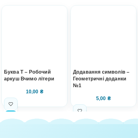
Буква Т – Робочий
Додавання символів –
аркуш Вчимо літери
Геометричні доданки
№1
10,00
₴
5,00
₴