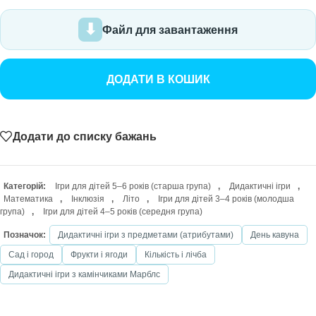
Файл для завантаження
ДОДАТИ В КОШИК
Додати до списку бажань
Категорій:
Ігри для дітей 5–6 років (старша група)
,
Дидактичні ігри
,
Математика
,
Інклюзія
,
Літо
,
Ігри для дітей 3–4 років (молодша
група)
,
Ігри для дітей 4–5 років (середня група)
Позначок:
Дидактичні ігри з предметами (атрибутами)
День кавуна
Сад і город
Фрукти і ягоди
Кількість і лічба
Дидактичні ігри з камінчиками Марблс