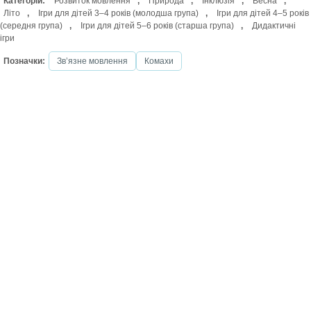
Категорій:
Розвиток мовлення
,
Природа
,
Інклюзія
,
Весна
,
Літо
,
Ігри для дітей 3–4 років (молодша група)
,
Ігри для дітей 4–5 років
(середня група)
,
Ігри для дітей 5–6 років (старша група)
,
Дидактичні
ігри
Позначки:
Звʼязне мовлення
Комахи