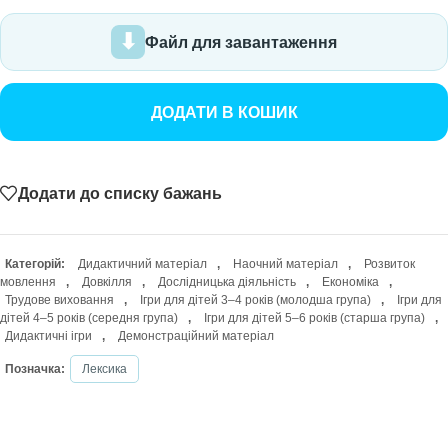
Файл для завантаження
ДОДАТИ В КОШИК
Додати до списку бажань
Категорій:
Дидактичний матеріал
,
Наочний матеріал
,
Розвиток
мовлення
,
Довкілля
,
Дослідницька діяльність
,
Економіка
,
Трудове виховання
,
Ігри для дітей 3–4 років (молодша група)
,
Ігри для
дітей 4–5 років (середня група)
,
Ігри для дітей 5–6 років (старша група)
,
Дидактичні ігри
,
Демонстраційний матеріал
Позначка:
Лексика