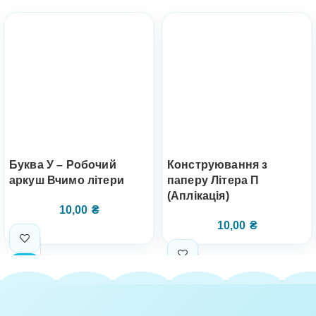
Буква У – Робочий
Конструювання з
аркуш Вчимо літери
паперу Літера П
(Аплікація)
10,00
₴
10,00
₴