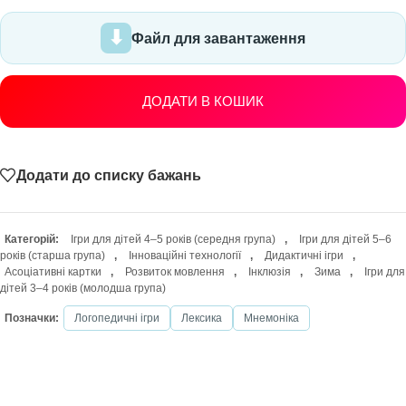
Файл для завантаження
ДОДАТИ В КОШИК
Додати до списку бажань
Категорій:
Ігри для дітей 4–5 років (середня група)
,
Ігри для дітей 5–6
років (старша група)
,
Інноваційні технології
,
Дидактичні ігри
,
Асоціативні картки
,
Розвиток мовлення
,
Інклюзія
,
Зима
,
Ігри для
дітей 3–4 років (молодша група)
Позначки:
Логопедичні ігри
Лексика
Мнемоніка