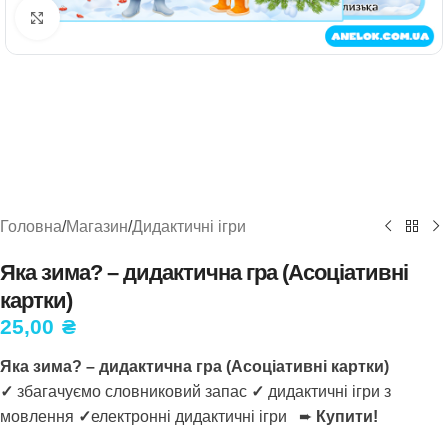
Натисніть, щоб збільшити
Головна
/
Магазин
/
Дидактичні ігри
Яка зима? – дидактична гра (Асоціативні
картки)
25,00
₴
Яка зима? – дидактична гра (Асоціативні картки)
✓
збагачуємо словниковий запас
✓
дидактичні ігри з
мовлення
✓
електронні дидактичні ігри ➨
Купити!