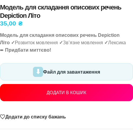
Модель для складання описових речень
Depiction Літо
35,00
₴
Модель для складання описових речень Depiction
Літо
✓
Розвиток мовлення
✓
Звʼязне мовлення
✓
Лексика
➨
Придбати миттєво!
Файл для завантаження
ДОДАТИ В КОШИК
Додати до списку бажань