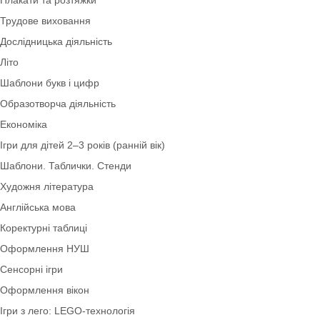
Екологія
Зима
Плакати та розтяжки
Трудове виховання
Дослідницька діяльність
Літо
Шаблони букв і цифр
Образотворча діяльність
Економіка
Ігри для дітей 2–3 років (ранній вік)
Шаблони. Таблички. Стенди
Художня література
Англійська мова