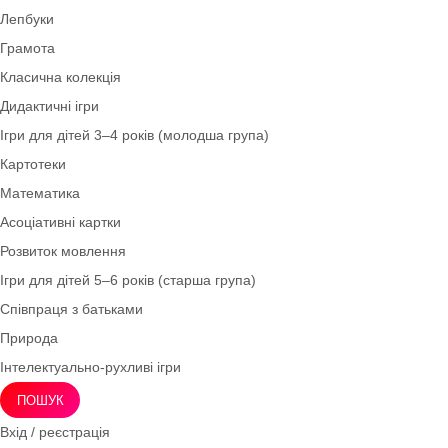
Театралізована діяльність
Роздатковий матеріал
Архів
Навчальні матеріали. Тематичні тижні
Фізичне виховання
Тематичні набори
Народознавство
Кубики Блума
Музичне виховання
Лепбуки
Грамота
Класична колекція
Дидактичні ігри