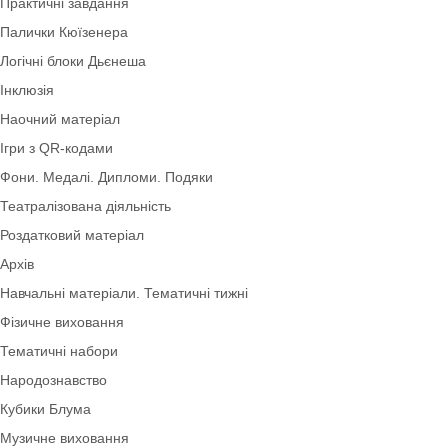
Інноваційні технології
Мнемотехніка
Моральне виховання
Осінь
Дидактичні ігри безкоштовно (*1грн)
ТРВЗ
Оформлення групи
Практичні завдання
Палички Кюїзенера
Логічні блоки Дьєнеша
Інклюзія
Наочний матеріал
Ігри з QR-кодами
Фони. Медалі. Дипломи. Подяки