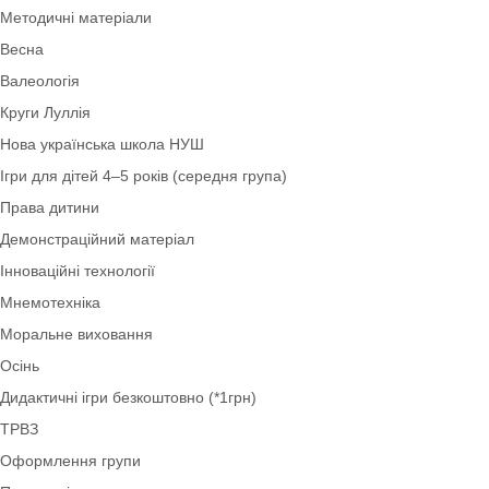
Коректурні таблиці
Оформлення НУШ
Сенсорні ігри
Оформлення вікон
Ігри з лего: LEGO-технологія
Методичні матеріали
Весна
Валеологія
Круги Луллія
Нова українська школа НУШ
Ігри для дітей 4–5 років (середня група)
Права дитини
Демонстраційний матеріал