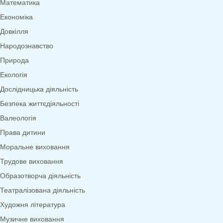
Меню
0
товарів
Переглянути категорії
Дидактичні ігри
Дидактичні ігри безкоштовно (*1грн)
Англійська мова
Грамота
Розвиток мовлення