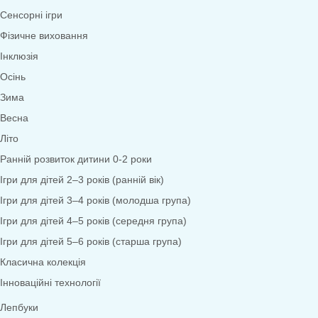
Математика
Економіка
Довкілля
Народознавство
Природа
Екологія
Дослідницька діяльність
Безпека життєдіяльності
Валеологія
Права дитини
Моральне виховання
Трудове виховання
Образотворча діяльність