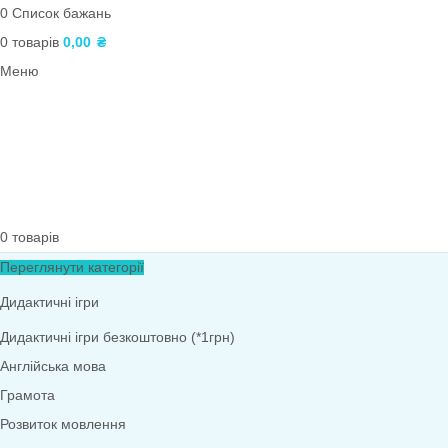
Ігри для дітей 3–4 років (молодша група)
Картотеки
Математика
Асоціативні картки
Розвиток мовлення
Ігри для дітей 5–6 років (старша група)
Співпраця з батьками
Природа
Інтелектуально-рухливі ігри
ПОШУК
Вхід / реєстрація
0
Список бажань
0
товарів
0,00
₴