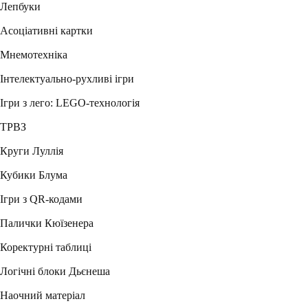
Лепбуки
Асоціативні картки
Мнемотехніка
Інтелектуально-рухливі ігри
Ігри з лего: LEGO-технологія
ТРВЗ
Круги Луллія
Кубики Блума
Ігри з QR-кодами
Палички Кюїзенера
Коректурні таблиці
Логічні блоки Дьєнеша
Наочний матеріал