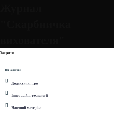
Журнал
"Скарбничка
вихователя"
Закрити
Всі категорії
Дидактичні ігри
Інноваційні технології
Наочний матеріал