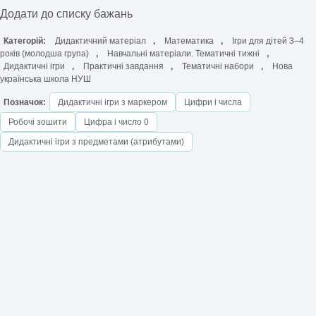
Додати до списку бажань
Категорій:
Дидактичний матеріал
,
Математика
,
Ігри для дітей 3–4
років (молодша група)
,
Навчальні матеріали. Тематичні тижні
,
Дидактичні ігри
,
Практичні завдання
,
Тематичні набори
,
Нова
українська школа НУШ
Позначок:
Дидактичні ігри з маркером
Цифри і числа
Робочі зошити
Цифра і число 0
Дидактичні ігри з предметами (атрибутами)