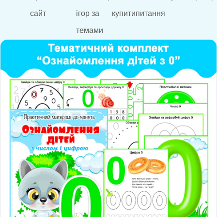
сайт
ігор за
купити
питання
темами