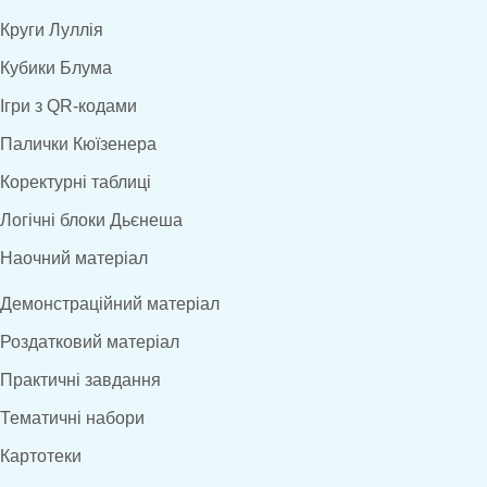
Круги Луллія
Кубики Блума
Ігри з QR-кодами
Палички Кюїзенера
Коректурні таблиці
Логічні блоки Дьєнеша
Наочний матеріал
Демонстраційний матеріал
Роздатковий матеріал
Практичні завдання
Тематичні набори
Картотеки