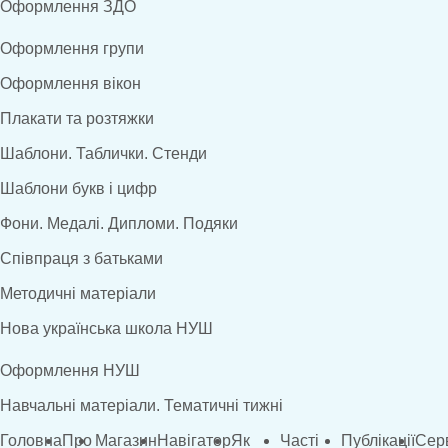
Оформлення ЗДО
Оформлення групи
Оформлення вікон
Плакати та розтяжки
Шаблони. Таблички. Стенди
Шаблони букв і цифр
Фони. Медалі. Дипломи. Подяки
Співпраця з батьками
Методичні матеріали
Нова українська школа НУШ
Оформлення НУШ
Навчальні матеріали. Тематичні тижні
Головна
Про
Магазин
Навігатор
Як
Часті
Публікації
Сер