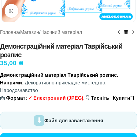
Натисніть, щоб збільшити
Головна
/
Магазин
/
Наочний матеріал
Демонстраційний матеріал Таврійський
розпис
35,00
₴
Демонстраційний матеріал Таврійський розпис
.
Напрями:
Декоративно-прикладне мистецтво.
Народознавство
📩
Формат:
✓
Електронний
(JPEG)
. 👇
Тисніть “Купити”!
Файл для завантаження