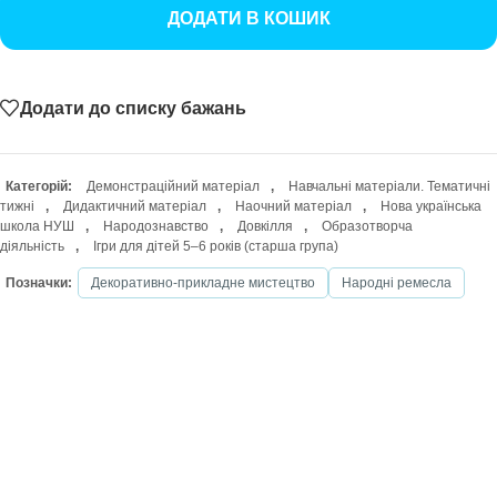
ДОДАТИ В КОШИК
Додати до списку бажань
Категорій:
Демонстраційний матеріал
,
Навчальні матеріали. Тематичні
тижні
,
Дидактичний матеріал
,
Наочний матеріал
,
Нова українська
школа НУШ
,
Народознавство
,
Довкілля
,
Образотворча
діяльність
,
Ігри для дітей 5–6 років (старша група)
Позначки:
Декоративно-прикладне мистецтво
Народні ремесла