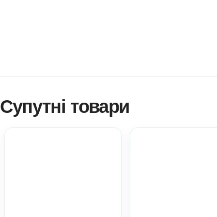
наочний матеріал при вивченні літер, так і як гру для ро
Як купити? Натисніть!
Навчитися створювати ігри самостійно?
Платформа професійного розвитку? Натисніть!
Електронні дидактичні матеріали Anelok – це швидко, 
копій на вашу кількість дітей!
Ви можете використовувати матеріал у роботі з діть
практичний матеріал при атестації.
Всі ці пункти акт