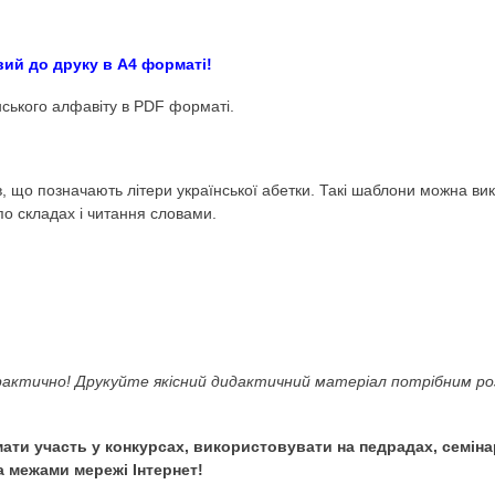
ий матеріал Дітки-лі
ok
лфавіт. Абетка. Звуки і букви. Розчитування. Читан
акож готовий до друку в А4 форматі!
ерами українського алфавіту в PDF форматі.
а хлопчиків, що позначають літери української абетки. Т