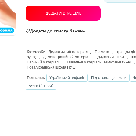
ДОДАТИ В КОШИК
Додати до списку бажань
Категорій:
Дидактичний матеріал
,
група)
,
Демонстраційний матеріал
,
Наочний матеріал
,
Навчальні матері
Нова українська школа НУШ
Позначки:
Український алфавіт
Пі
Букви (Літери)