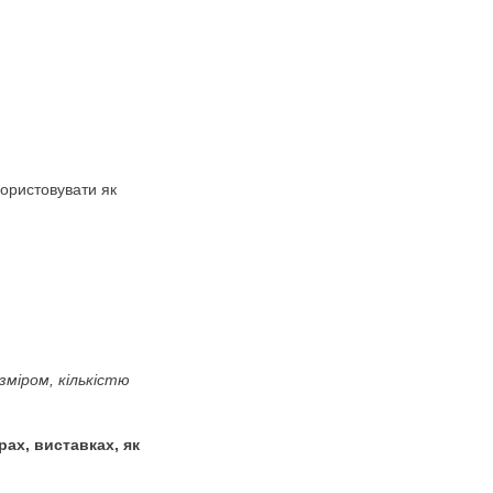
тери –
ня. Підготовка до школи.
акі шаблони можна використовувати як