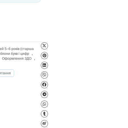
Файл для завантаження
Грамота
,
Ігри для дітей 5–6 років (старша
Дидактичні ігри
,
Шаблони букв і цифр
,
али. Тематичні тижні
,
Оформлення ЗДО
,
дготовка до школи
Читання