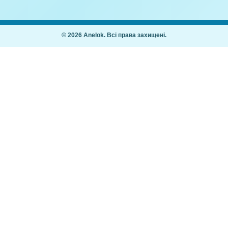
ш Вчимо літери.
Конструювання з паперу
Літера И (Аплікація)
,00
₴
10,00
₴
Покупцям
Як купити
Часті питання
ання дітей 2–7
Мій кабінет