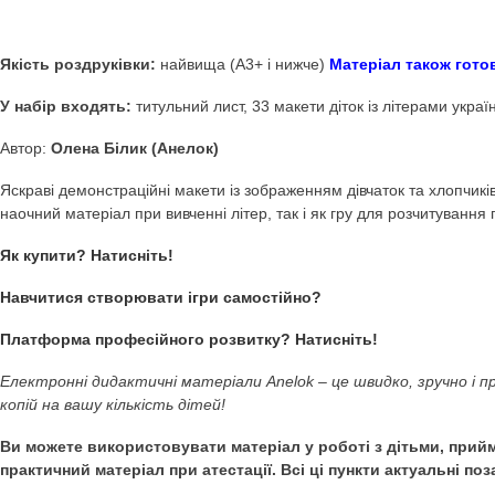
Купити Демонстраційн
Дидактичні ігри Anel
Демонстраційний матеріал Дітки-літери
(Грамота. А
Демонстраційний матеріал. НУШ.)
Якість роздруківки:
найвища (А3+ і нижче)
Матеріал т
У набір входять:
титульний лист, 33 макети діток із літ
Автор:
Олена Білик (Анелок)
Яскраві демонстраційні макети із зображенням дівчаток т