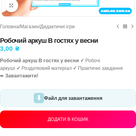
Натисніть, щоб збільшити
Головна
/
Магазин
/
Дидактичні ігри
Робочий аркуш В гостях у весни
3,00
₴
Робочий аркуш В гостях у весни ✓
Робочі
аркуші
✓
Роздатковий матеріал
✓
Практичні завдання
➨
Завантажити!
Файл для завантаження
ДОДАТИ В КОШИК