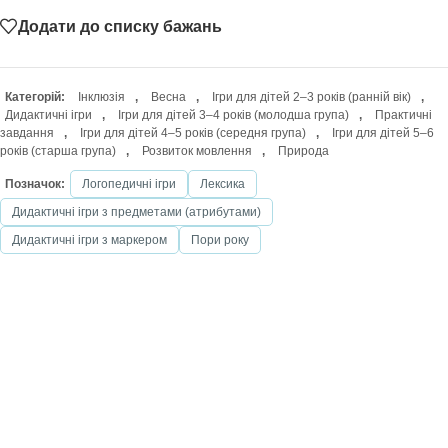
Додати до списку бажань
Категорій:
Інклюзія
,
Весна
,
Ігри для дітей 2–3 років (ранній вік)
,
Дидактичні ігри
,
Ігри для дітей 3–4 років (молодша група)
,
Практичні
завдання
,
Ігри для дітей 4–5 років (середня група)
,
Ігри для дітей 5–6
років (старша група)
,
Розвиток мовлення
,
Природа
Позначок:
Логопедичні ігри
Лексика
Дидактичні ігри з предметами (атрибутами)
Дидактичні ігри з маркером
Пори року