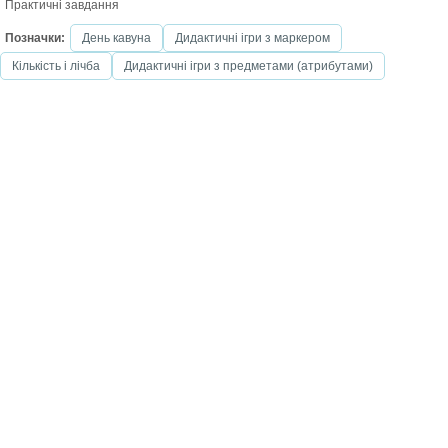
Практичні завдання
Позначки:
День кавуна
Дидактичні ігри з маркером
Кількість і лічба
Дидактичні ігри з предметами (атрибутами)