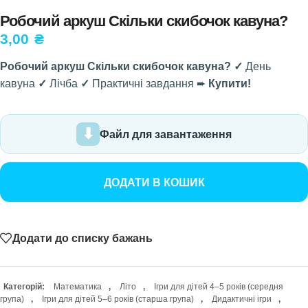
Робочий аркуш Скільки скибочок кавуна?
3,00
₴
Робочий аркуш Скільки скибочок кавуна? ✓
День
кавуна
✓
Лічба
✓
Практичні завдання ➨
Купити!
Файл для завантаження
ДОДАТИ В КОШИК
Додати до списку бажань
Категорій:
Математика
,
Літо
,
Ігри для дітей 4–5 років (середня
група)
,
Ігри для дітей 5–6 років (старша група)
,
Дидактичні ігри
,