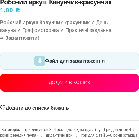
Робочий аркуш Кавунчик-красунчик
1,00
₴
Робочий аркуш Кавунчик-красунчик ✓
День
кавуна
✓
Графомоторика
✓
Практичні завдання
➨
Завантажити!
Файл для завантаження
ДОДАТИ В КОШИК
Додати до списку бажань
Категорій:
Ігри для дітей 3–4 років (молодша група)
,
Ігри для дітей 4–5
років (середня група)
,
Дидактичні ігри
,
Ігри для дітей 5–6 років (старша