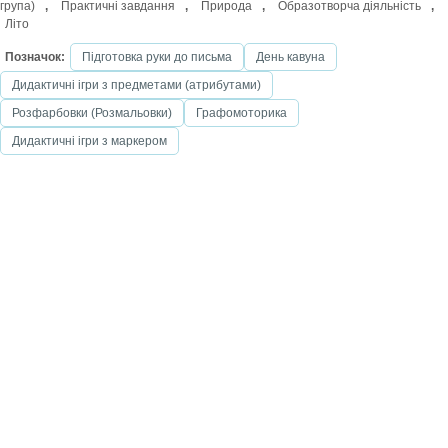
група)
,
Практичні завдання
,
Природа
,
Образотворча діяльність
,
Літо
Позначок:
Підготовка руки до письма
День кавуна
Дидактичні ігри з предметами (атрибутами)
Розфарбовки (Розмальовки)
Графомоторика
Дидактичні ігри з маркером