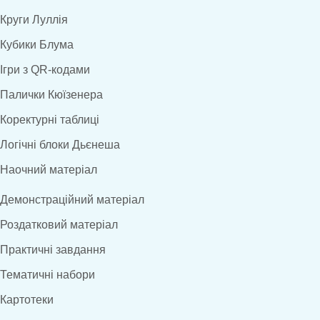
Круги Луллія
Кубики Блума
Ігри з QR-кодами
Палички Кюїзенера
Коректурні таблиці
Логічні блоки Дьєнеша
Наочний матеріал
Демонстраційний матеріал
Роздатковий матеріал
Практичні завдання
Тематичні набори
Картотеки