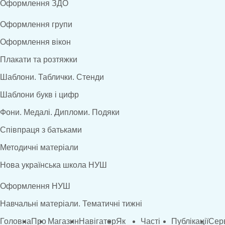
Оформлення ЗДО
Оформлення групи
Оформлення вікон
Плакати та розтяжки
Шаблони. Таблички. Стенди
Шаблони букв і цифр
Фони. Медалі. Дипломи. Подяки
Співпраця з батьками
Методичні матеріали
Нова українська школа НУШ
Оформлення НУШ
Навчальні матеріали. Тематичні тижні
Головна
Про
Магазин
Навігатор
Як
Часті
Публікації
Сер