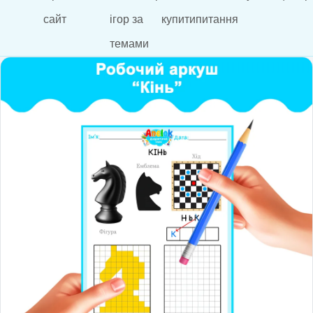
сайт
ігор за
купити
питання
темами