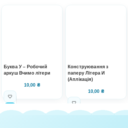
Буква У – Робочий
Конструювання з
аркуш Вчимо літери
паперу Літера И
(Аплікація)
10,00
₴
10,00
₴