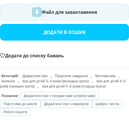
Файл для завантаження
ДОДАТИ В КОШИК
Додати до списку бажань
Категорій:
Дидактичні ігри
,
Практичні завдання
,
Математика
,
Інклюзія
,
Ігри для дітей 3–4 років (молодша група)
,
Ігри для дітей 4–5
років (середня група)
,
Ігри для дітей 5–6 років (старша група)
Позначок:
Дидактичні ігри з предметами (атрибутами)
Підготовка до школи
Дидактичні ігри з маркером
Цифри і числа
Робочі зошити