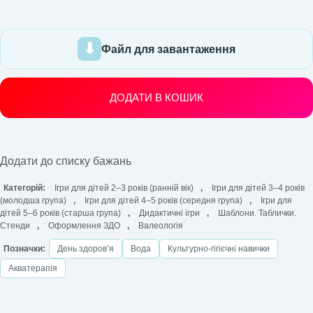
Файл для завантаження
ДОДАТИ В КОШИК
Додати до списку бажань
Категорій:
Ігри для дітей 2–3 років (ранній вік)
,
Ігри для дітей 3–4 років
(молодша група)
,
Ігри для дітей 4–5 років (середня група)
,
Ігри для
дітей 5–6 років (старша група)
,
Дидактичні ігри
,
Шаблони. Таблички.
Стенди
,
Оформлення ЗДО
,
Валеологія
Позначки:
День здоровʼя
Вода
Культурно-гігієчні навички
Акватерапія