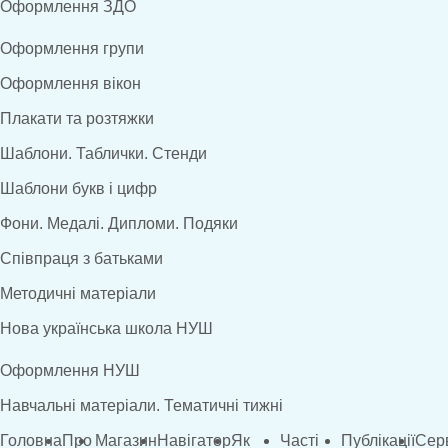
Оформлення ЗДО
Оформлення групи
Оформлення вікон
Плакати та розтяжки
Шаблони. Таблички. Стенди
Шаблони букв і цифр
Фони. Медалі. Дипломи. Подяки
Співпраця з батьками
Методичні матеріали
Нова українська школа НУШ
Оформлення НУШ
Навчальні матеріали. Тематичні тижні
Головна
Про
Магазин
Навігатор
Як
Часті
Публікації
Сер