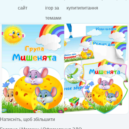
сайт
ігор за
купити
питання
темами
Натисніть, щоб збільшити