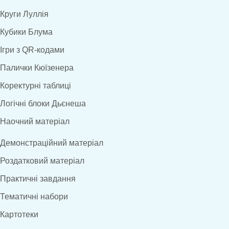
Круги Луллія
Кубики Блума
Ігри з QR-кодами
Палички Кюїзенера
Коректурні таблиці
Логічні блоки Дьєнеша
Наочний матеріал
Демонстраційний матеріал
Роздатковий матеріал
Практичні завдання
Тематичні набори
Картотеки