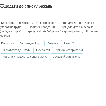
Додати до списку бажань
Категорій:
Інклюзія
,
Дидактичні ігри
,
Ігри для дітей 3–4 років
(молодша група)
,
Практичні завдання
,
Ігри для дітей 4–5 років
(середня група)
,
Ігри для дітей 5–6 років (старша група)
,
Розвиток
мовлення
Позначок:
Логопедичні ігри
Лексика
Буква О
Підготовка до школи
Нейроігри
Дрібна моторика рук
Розвиток півкуль головного мозку
Звуковий аналіз слів