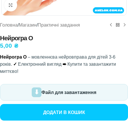
Натисніть, щоб збільшити
Головна
/
Магазин
/
Практичні завдання
Нейрогра О
5,00
₴
Нейрогра О
– мовленнєва нейровправа для дітей 3-6
років.
✓
Електронний вигляд
➨
Купити та завантажити
миттєво!
Файл для завантаження
ДОДАТИ В КОШИК