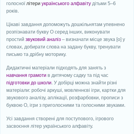
голосної
літери
українського алфавіту
дітьми 5–6
років.
Цікаві завдання допоможуть дошкільнятам упевнено
розпізнавати букву О серед інших, виконувати
простий
звуковий аналіз
– визначати місце звука [о] у
словах, добирати слова на задану букву, тренувати
письмо та дрібну моторику.
Дидактичні матеріали підходять для занять з
навчання грамоти
в дитячому садку та під час
підготовки до школи
. У добірці можна знайти різні
матеріали: робочі аркуші, мовленнєві ігри, картки для
звукового аналізу, аплікації, розфарбовки, прописи з
буквою О, ігри з приголосними та голосними звуками.
Усі завдання створені для поступового, ігрового
засвоєння літер українського алфавіту.