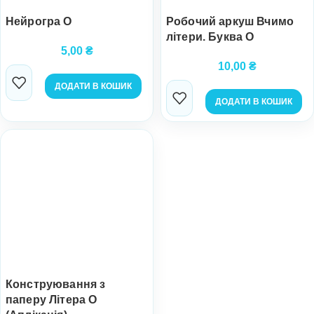
Нейрогра О
Робочий аркуш Вчимо
літери. Буква О
5,00
₴
10,00
₴
ДОДАТИ В КОШИК
ДОДАТИ В КОШИК
Конструювання з
паперу Літера О