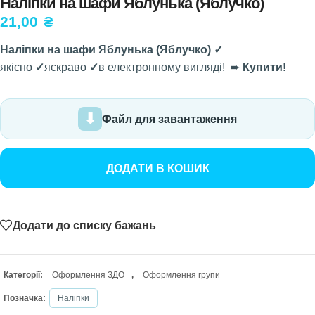
Наліпки на шафи Яблунька (Яблучко)
21,00
₴
Наліпки на шафи Яблунька (Яблучко) ✓
якісно
✓
яскраво
✓
в електронному вигляді! ➨
Купити!
Файл для завантаження
ДОДАТИ В КОШИК
Додати до списку бажань
Категорії:
Оформлення ЗДО
,
Оформлення групи
Позначка:
Наліпки