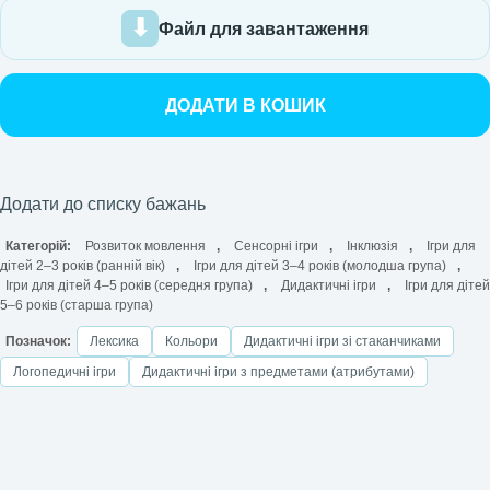
Файл для завантаження
ДОДАТИ В КОШИК
Додати до списку бажань
Категорій:
Розвиток мовлення
,
Сенсорні ігри
,
Інклюзія
,
Ігри для
дітей 2–3 років (ранній вік)
,
Ігри для дітей 3–4 років (молодша група)
,
Ігри для дітей 4–5 років (середня група)
,
Дидактичні ігри
,
Ігри для дітей
5–6 років (старша група)
Позначок:
Лексика
Кольори
Дидактичні ігри зі стаканчиками
Логопедичні ігри
Дидактичні ігри з предметами (атрибутами)