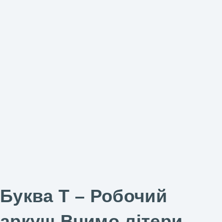
Буква Т – Робочий
аркуш Вчимо літери