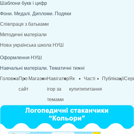
Шаблони букв і цифр
Фони. Медалі. Дипломи. Подяки
Співпраця з батьками
Методичні матеріали
Нова українська школа НУШ
Оформлення НУШ
Навчальні матеріали. Тематичні тижні
Головна
Про
Магазин
Навігатор
Як
Часті
Публікації
Сер
сайт
ігор за
купити
питання
темами