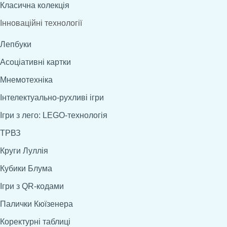
Класична колекція
Інноваційні технології
Лепбуки
Асоціативні картки
Мнемотехніка
Інтелектуально-рухливі ігри
Ігри з лего: LEGO-технологія
ТРВЗ
Круги Луллія
Кубики Блума
Ігри з QR-кодами
Палички Кюїзенера
Коректурні таблиці