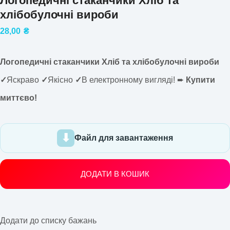
Логопедичні стаканчики Хліб та
хлібобулочні вироби
28,00
₴
Логопедичні стаканчики Хліб та хлібобулочні вироби
✓
Яскраво
✓
Якісно
✓
В електронному вигляді! ➨
Купити
миттєво!
Файл для завантаження
ДОДАТИ В КОШИК
Додати до списку бажань