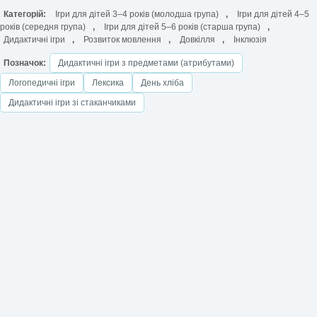
Категорій:
Ігри для дітей 3–4 років (молодша група)
,
Ігри для дітей 4–5
років (середня група)
,
Ігри для дітей 5–6 років (старша група)
,
Дидактичні ігри
,
Розвиток мовлення
,
Довкілля
,
Інклюзія
Позначок:
Дидактичні ігри з предметами (атрибутами)
Логопедичні ігри
Лексика
День хліба
Дидактичні ігри зі стаканчиками