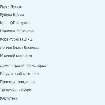
Круги Луллія
Кубики Блума
Ігри з QR-кодами
Палички Кюїзенера
Коректурні таблиці
Логічні блоки Дьєнеша
Наочний матеріал
Демонстраційний матеріал
Роздатковий матеріал
Практичні завдання
Тематичні набори
Картотеки