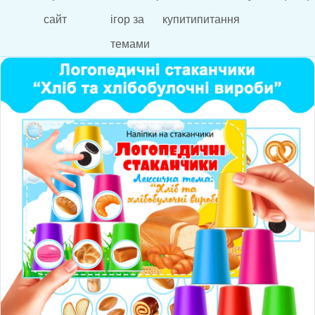
сайт
ігор за
купити
питання
темами