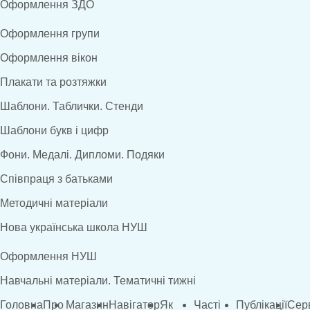
Оформлення ЗДО
Оформлення групи
Оформлення вікон
Плакати та розтяжки
Шаблони. Таблички. Стенди
Шаблони букв і цифр
Фони. Медалі. Дипломи. Подяки
Співпраця з батьками
Методичні матеріали
Нова українська школа НУШ
Оформлення НУШ
Навчальні матеріали. Тематичні тижні
Головна
Про
Магазин
Навігатор
Як
Часті
Публікації
Сер