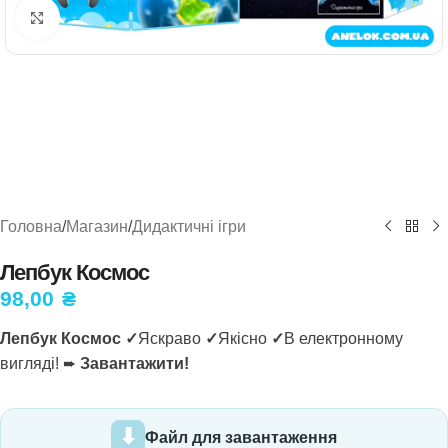
Натисніть, щоб збільшити
Головна
/
Магазин
/
Дидактичні ігри
Лепбук Космос
98,00
₴
Лепбук Космос ✓
Яскраво
✓
Якісно
✓
В електронному
вигляді! ➨
Завантажити!
Файл для завантаження