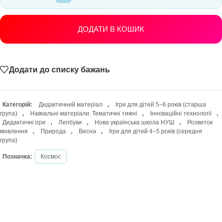
ДОДАТИ В КОШИК
Додати до списку бажань
Категорій:
Дидактичний матеріал
,
Ігри для дітей 5–6 років (старша
група)
,
Навчальні матеріали. Тематичні тижні
,
Інноваційні технології
,
Дидактичні ігри
,
Лепбуки
,
Нова українська школа НУШ
,
Розвиток
мовлення
,
Природа
,
Весна
,
Ігри для дітей 4–5 років (середня
група)
Позначка:
Космос