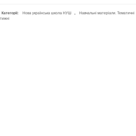
Категорії:
Нова українська школа НУШ
,
Навчальні матеріали. Тематичні
тижні