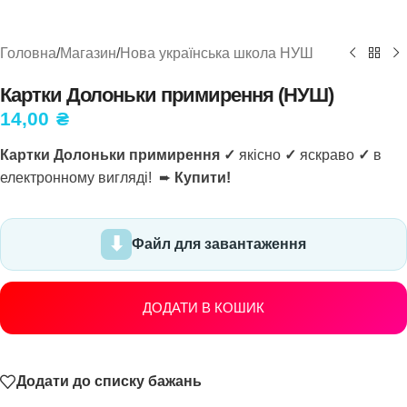
Головна
/
Магазин
/
Нова українська школа НУШ
Картки Долоньки примирення (НУШ)
14,00
₴
Картки Долоньки примирення ✓
якісно
✓
яскраво
✓
в
електронному вигляді! ➨
Купити!
Файл для завантаження
ДОДАТИ В КОШИК
Додати до списку бажань