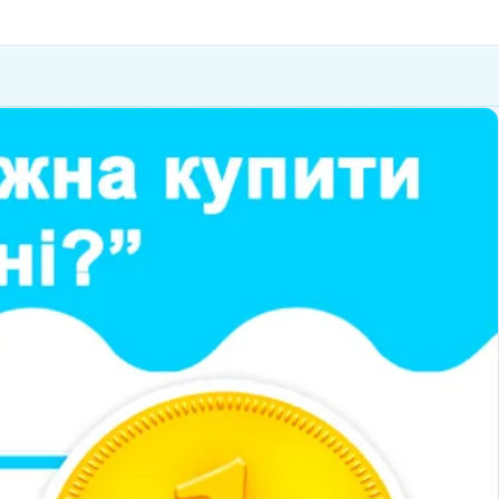
итання
Публікації
Сервіси
Контакти