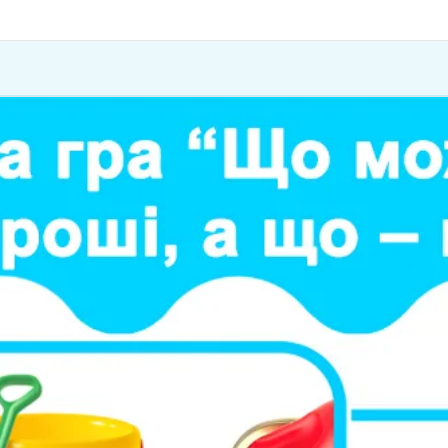
Головна
Про сайт
Магазин
Навігатор ігор за темами
Як купити
Часті п