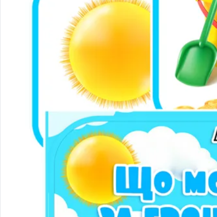
Народознавство
Природа
Екологія
Дослідницька діяльність
Безпека життєдіяльності
Валеологія
Права дитини
Моральне виховання
Трудове виховання
Образотворча діяльність
Театралізована діяльність
Художня література
Музичне виховання