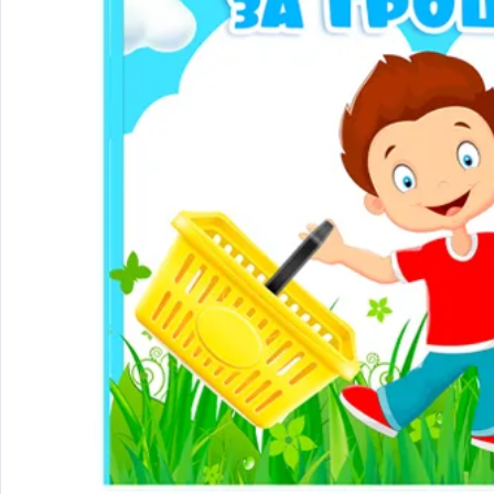
Сенсорні ігри
Фізичне виховання
Інклюзія
Осінь
Зима
Весна
Літо
Ранній розвиток дитини 0-2 роки
Ігри для дітей 2–3 років (ранній вік)
Ігри для дітей 3–4 років (молодша група)
Ігри для дітей 4–5 років (середня група)
Ігри для дітей 5–6 років (старша група)
Класична колекція