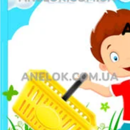
Наочний матеріал
Демонстраційний матеріал
Роздатковий матеріал
Практичні завдання
Тематичні набори
Картотеки
Оформлення ЗДО
Оформлення групи
Оформлення вікон
Плакати та розтяжки
Шаблони. Таблички. Стенди
Шаблони букв і цифр
Фони. Медалі. Дипломи. Подяки