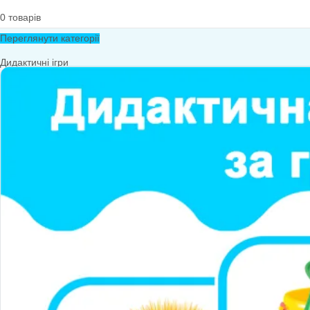
0
товарів
Переглянути категорії
Дидактичні ігри
Дидактичні ігри безкоштовно (*1грн)
Англійська мова
Грамота
Розвиток мовлення
Математика
Економіка
Довкілля