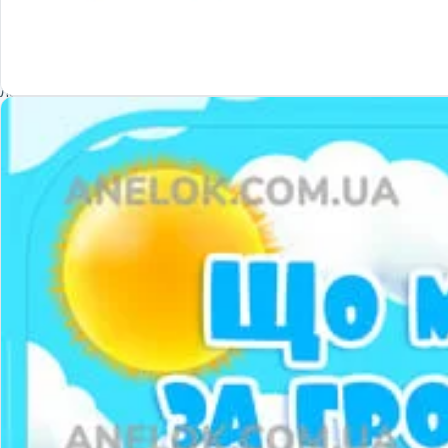
Інноваційні технології
Лепбуки
Асоціативні картки
Мнемотехніка
Інтелектуально-рухливі ігри
Ігри з лего: LEGO-технологія
ТРВЗ
Круги Луллія
Кубики Блума
Ігри з QR-кодами
Палички Кюїзенера
Коректурні таблиці
Логічні блоки Дьєнеша