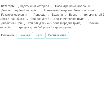
Категорій:
Дидактичний матеріал
,
Нова українська школа НУШ
,
Демонстраційний матеріал
,
Навчальні матеріали. Тематичні тижні
,
Розвиток мовлення
,
Природа
,
Екологія
,
Весна
,
Ігри для дітей 2–
3 років (ранній вік)
,
Ігри для дітей 3–4 років (молодша група)
,
Дидактичні ігри
,
Ігри для дітей 4–5 років (середня група)
,
Наочний
матеріал
,
Ігри для дітей 5–6 років (старша група)
Позначки:
Лексика
Квіти
Весняні квіти