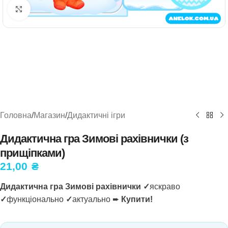
Натисніть, щоб збільшити
Головна
/
Магазин
/
Дидактичні ігри
Дидактична гра Зимові рахівнички (з
прищіпками)
21,00
₴
Дидактична гра Зимові рахівнички ✓
яскраво
✓
функціонально
✓
актуально ➨
Купити!