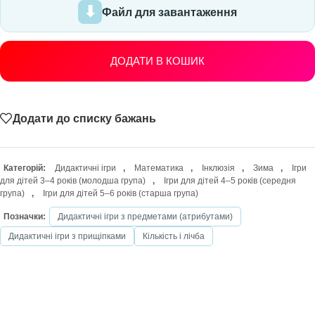
Файл для завантаження
ДОДАТИ В КОШИК
Додати до списку бажань
Категорій:
Дидактичні ігри
,
Математика
,
Інклюзія
,
Зима
,
Ігри
для дітей 3–4 років (молодша група)
,
Ігри для дітей 4–5 років (середня
група)
,
Ігри для дітей 5–6 років (старша група)
Позначки:
Дидактичні ігри з предметами (атрибутами)
Дидактичні ігри з прищіпками
Кількість і лічба