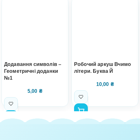
Додавання символів –
Робочий аркуш Вчимо
Геометричні доданки
літери. Буква Й
№1
10,00
₴
5,00
₴