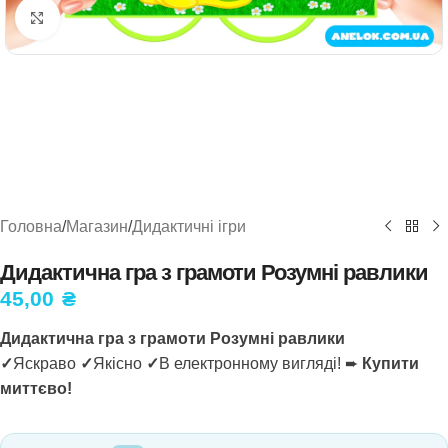
Натисніть, щоб збільшити
Головна
/
Магазин
/
Дидактичні ігри
Дидактична гра з грамоти Розумні равлики
45,00
₴
Дидактична гра з грамоти Розумні равлики
✓
Яскраво
✓
Якісно
✓
В електронному вигляді! ➨
Купити
миттєво!