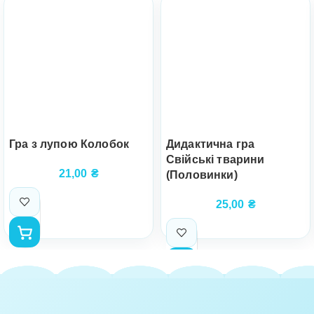
Гра з лупою Колобок
Дидактична гра
Свійські тварини
21,00
₴
(Половинки)
25,00
₴