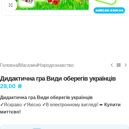
Натисніть, щоб збільшити
Головна
/
Магазин
/
Народознавство
Дидактична гра Види оберегів українців
28,00
₴
Дидактична гра Види оберегів українців
✓
Яскраво
✓
Якісно
✓
В електронному вигляді! ➨
Купити
миттєво!