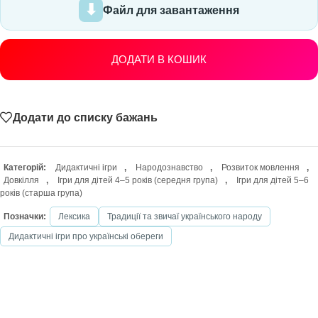
Файл для завантаження
ДОДАТИ В КОШИК
Додати до списку бажань
Категорій:
Дидактичні ігри
,
Народознавство
,
Розвиток мовлення
,
Довкілля
,
Ігри для дітей 4–5 років (середня група)
,
Ігри для дітей 5–6
років (старша група)
Позначки:
Лексика
Традиції та звичаї українського народу
Дидактичні ігри про українські обереги