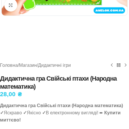
Натисніть, щоб збільшити
Головна
/
Магазин
/
Дидактичні ігри
Дидактична гра Свійські птахи (Народна
математика)
28,00
₴
Дидактична гра Свійські птахи (Народна математика)
✓
Яскраво
✓
Якісно
✓
В електронному вигляді! ➨
Купити
миттєво!