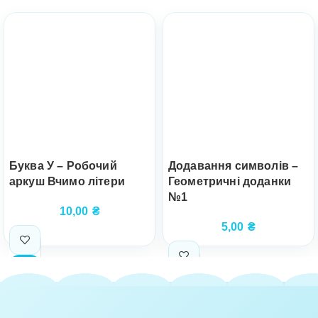
Буква У – Робочий
Додавання символів –
аркуш Вчимо літери
Геометричні доданки
№1
10,00
₴
5,00
₴