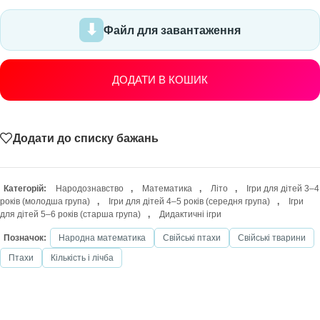
Файл для завантаження
ДОДАТИ В КОШИК
Додати до списку бажань
Категорій:
Народознавство
,
Математика
,
Літо
,
Ігри для дітей 3–4
років (молодша група)
,
Ігри для дітей 4–5 років (середня група)
,
Ігри
для дітей 5–6 років (старша група)
,
Дидактичні ігри
Позначок:
Народна математика
Свійські птахи
Свійські тварини
Птахи
Кількість і лічба