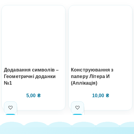
Додавання символів –
Конструювання з
Геометричні доданки
паперу Літера И
№1
(Аплікація)
5,00
₴
10,00
₴