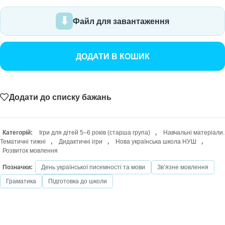
Файл для завантаження
ДОДАТИ В КОШИК
Додати до списку бажань
Категорій:
Ігри для дітей 5–6 років (старша група)
,
Навчальні матеріали.
Тематичні тижні
,
Дидактичні ігри
,
Нова українська школа НУШ
,
Розвиток мовлення
Позначки:
День української писемності та мови
Звʼязне мовлення
Граматика
Підготовка до школи