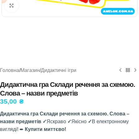
Натисніть, щоб збільшити
Головна
/
Магазин
/
Дидактичні ігри
Дидактична гра Склади речення за схемою.
Слова – назви предметів
35,00
₴
Дидактична гра Склади речення за схемою. Слова –
назви предметів ✓
Яскраво
✓
Якісно
✓
В електронному
вигляді! ➨
Купити миттєво!