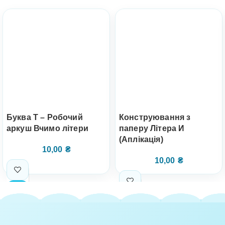
Буква Т – Робочий
Конструювання з
аркуш Вчимо літери
паперу Літера И
(Аплікація)
10,00
₴
10,00
₴