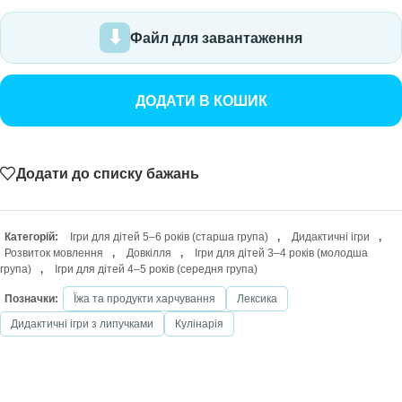
Файл для завантаження
ДОДАТИ В КОШИК
Додати до списку бажань
Категорій:
Ігри для дітей 5–6 років (старша група)
,
Дидактичні ігри
,
Розвиток мовлення
,
Довкілля
,
Ігри для дітей 3–4 років (молодша
група)
,
Ігри для дітей 4–5 років (середня група)
Позначки:
Їжа та продукти харчування
Лексика
Дидактичні ігри з липучками
Кулінарія