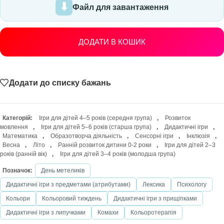
Файл для завантаження
ДОДАТИ В КОШИК
Додати до списку бажань
Категорій:
Ігри для дітей 4–5 років (середня група)
,
Розвиток
мовлення
,
Ігри для дітей 5–6 років (старша група)
,
Дидактичні ігри
,
Математика
,
Образотворча діяльність
,
Сенсорні ігри
,
Інклюзія
,
Весна
,
Літо
,
Ранній розвиток дитини 0-2 роки
,
Ігри для дітей 2–3
років (ранній вік)
,
Ігри для дітей 3–4 років (молодша група)
Позначок:
День метеликів
Дидактичні ігри з предметами (атрибутами)
Лексика
Психологу
Кольори
Кольоровий тиждень
Дидактичні ігри з прищіпками
Дидактичні ігри з липучками
Комахи
Кольоротерапія