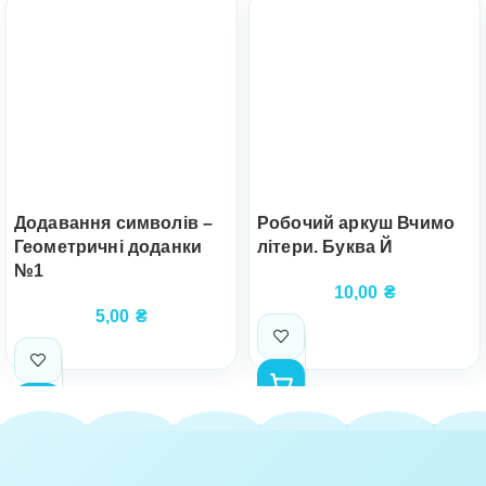
Додавання символів –
Робочий аркуш Вчимо
Геометричні доданки
літери. Буква Й
№1
10,00
₴
5,00
₴