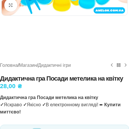
Натисніть, щоб збільшити
Головна
/
Магазин
/
Дидактичні ігри
Дидактична гра Посади метелика на квітку
28,00
₴
Дидактична гра Посади метелика на квітку
✓
Яскраво
✓
Якісно
✓
В електронному вигляді! ➨
Купити
миттєво!