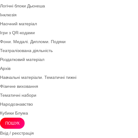
Інноваційні технології
Мнемотехніка
Моральне виховання
Осінь
Дидактичні ігри безкоштовно (*1грн)
ТРВЗ
Оформлення групи
Практичні завдання
Палички Кюїзенера
Логічні блоки Дьєнеша
Інклюзія
Наочний матеріал
Ігри з QR-кодами