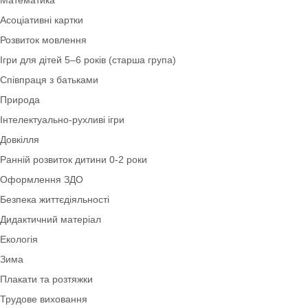
Ігри для дітей 3–4 років (молодша група)
Картотеки
Математика
Асоціативні картки
Розвиток мовлення
Ігри для дітей 5–6 років (старша група)
Співпраця з батьками
Природа
Інтелектуально-рухливі ігри
Довкілля
Ранній розвиток дитини 0-2 роки
Оформлення ЗДО
Безпека життєдіяльності