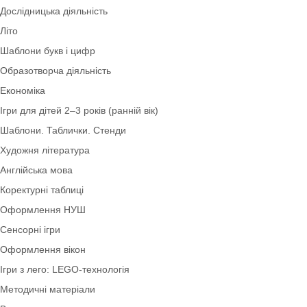
Дидактичний матеріал
Екологія
Зима
Плакати та розтяжки
Трудове виховання
Дослідницька діяльність
Літо
Шаблони букв і цифр
Образотворча діяльність
Економіка
Ігри для дітей 2–3 років (ранній вік)
Шаблони. Таблички. Стенди
Художня література