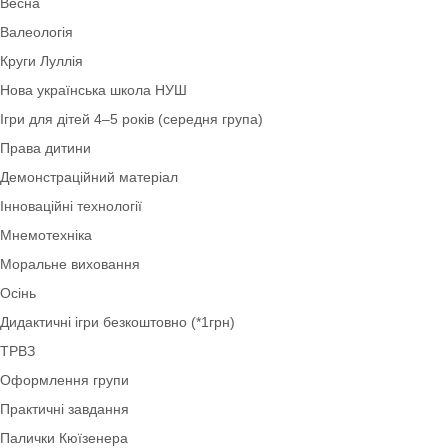
Англійська мова
Коректурні таблиці
Оформлення НУШ
Сенсорні ігри
Оформлення вікон
Ігри з лего: LEGO-технологія
Методичні матеріали
Весна
Валеологія
Круги Луллія
Нова українська школа НУШ
Ігри для дітей 4–5 років (середня група)
Права дитини
Демонстраційний матеріал