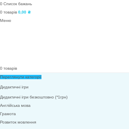
Фони. Медалі. Дипломи. Подяки
Театралізована діяльність
Роздатковий матеріал
Архів
Навчальні матеріали. Тематичні тижні
Фізичне виховання
Тематичні набори
Народознавство
Кубики Блума
ПОШУК
Вхід / реєстрація
0
Список бажань
0
товарів
0,00
₴