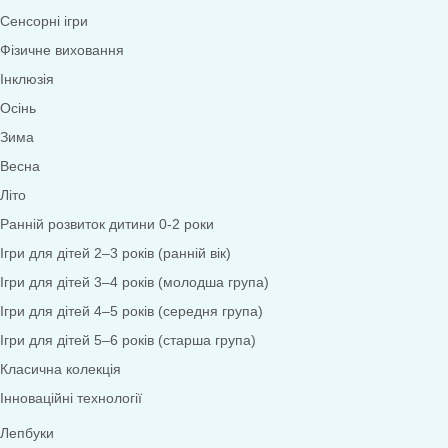
Математика
Економіка
Довкілля
Народознавство
Природа
Екологія
Дослідницька діяльність
Безпека життєдіяльності
Валеологія
Права дитини
Моральне виховання
Трудове виховання
Образотворча діяльність