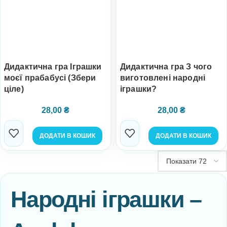
Дидактична гра Іграшки
Дидактична гра З чого
моєї прабабусі (Збери
виготовлені народні
ціле)
іграшки?
28,00
₴
28,00
₴
ДОДАТИ В КОШИК
ДОДАТИ В КОШИК
Народні іграшки –