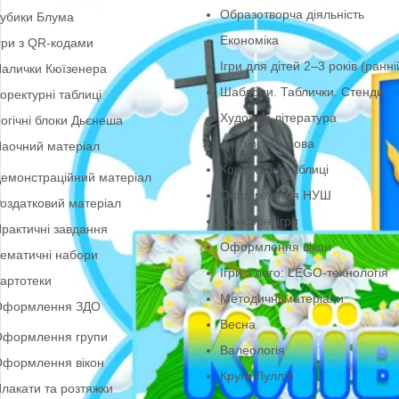
Літо
ТРВЗ
Шаблони букв і циф
руги Луллія
Образотворча діяльн
убики Блума
Економіка
гри з QR-кодами
Ігри для дітей 2–3 ро
алички Кюїзенера
Шаблони. Таблички.
оректурні таблиці
Художня література
огічні блоки Дьєнеша
Англійська мова
аочний матеріал
Коректурні таблиці
емонстраційний матеріал
Оформлення НУШ
оздатковий матеріал
Сенсорні ігри
рактичні завдання
Оформлення вікон
ематичні набори
Ігри з лего: LEGO-т