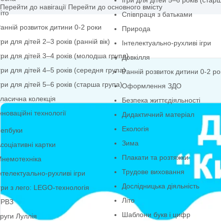
Ігри для дітей 5–6 р
Перейти до навігації
Перейти до основного вмісту
іто
Співпраця з батька
анній розвиток дитини 0-2 роки
Природа
гри для дітей 2–3 років (ранній вік)
Інтелектуально-рухли
гри для дітей 3–4 років (молодша група)
Довкілля
гри для дітей 4–5 років (середня група)
Ранній розвиток дит
гри для дітей 5–6 років (старша група)
Оформлення ЗДО
ласична колекція
Безпека життєдіяльн
нноваційні технології
Дидактичний матері
Екологія
епбуки
Зима
соціативні картки
Плакати та розтяжк
немотехніка
Трудове виховання
нтелектуально-рухливі ігри
Дослідницька діяльн
гри з лего: LEGO-технологія