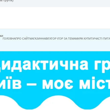
оків (старша група)
ми
ві ігри
ини 0-2 роки
ГОЛОВНА
ПРО САЙТ
МАГАЗИН
НАВІГАТОР ІГОР ЗА ТЕМА
ості
ал
и
ість