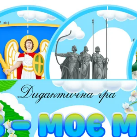
р
ість
ків (ранній вік)
 Стенди
ехнологія