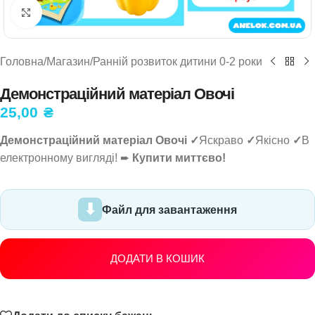
Натисніть, щоб збільшити
Головна
/
Магазин
/
Ранній розвиток дитини 0-2 роки
Демонстраційний матеріал Овочі
25,00
₴
Демонстраційний матеріал Овочі ✓
Яскраво
✓
Якісно
✓
В
електронному вигляді! ➨
Купити миттєво!
Файл для завантаження
ДОДАТИ В КОШИК