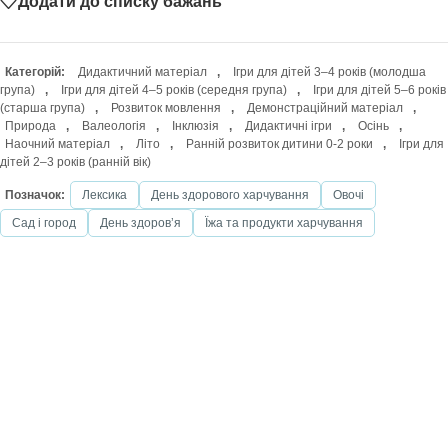
Додати до списку бажань
Категорій:
Дидактичний матеріал
,
Ігри для дітей 3–4 років (молодша
група)
,
Ігри для дітей 4–5 років (середня група)
,
Ігри для дітей 5–6 років
(старша група)
,
Розвиток мовлення
,
Демонстраційний матеріал
,
Природа
,
Валеологія
,
Інклюзія
,
Дидактичні ігри
,
Осінь
,
Наочний матеріал
,
Літо
,
Ранній розвиток дитини 0-2 роки
,
Ігри для
дітей 2–3 років (ранній вік)
Позначок:
Лексика
День здорового харчування
Овочі
Сад і город
День здоровʼя
Їжа та продукти харчування