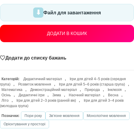
Файл для завантаження
ДОДАТИ В КОШИК
Додати до списку бажань
Категорій:
Дидактичний матеріал
,
Ігри для дітей 4–5 років (середня
група)
,
Розвиток мовлення
,
Ігри для дітей 5–6 років (старша група)
,
Математика
,
Демонстраційний матеріал
,
Природа
,
Інклюзія
,
Осінь
,
Дидактичні ігри
,
Зима
,
Наочний матеріал
,
Весна
,
Літо
,
Ігри для дітей 2–3 років (ранній вік)
,
Ігри для дітей 3–4 років
(молодша група)
Позначки:
Пори року
Звʼязне мовлення
Монологічне мовлення
Орієнтування у просторі