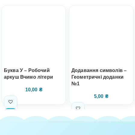
Буква У – Робочий
Додавання символів –
аркуш Вчимо літери
Геометричні доданки
№1
10,00
₴
5,00
₴