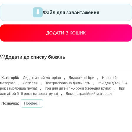
Файл для завантаження
ДОДАТИ В КОШИК
Додати до списку бажань
Категорій:
Дидактичний матеріал
,
Дидактичні ігри
,
Наочний
матеріал
,
Довкілля
,
Театралізована діяльність
,
Ігри для дітей 3–4
років (молодша група)
,
Ігри для дітей 4–5 років (середня група)
,
Ігри
для дітей 5–6 років (старша група)
,
Демонстраційний матеріал
Позначка:
Професії