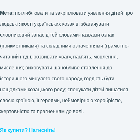
Мета:
поглиблювати та закріплювати уявлення дітей про
людські якості українських козаків; збагачувати
словниковий запас дітей словами-назвами ознак
(прикметниками) та складними означеннями (грамотно-
читаний і т.д.); розвивати увагу, памʼять, мовлення,
мислення; виховувати шанобливе ставлення до
історичного минулого свого народу, гордість бути
нащадками козацького роду; спонукати дітей пишатися
своєю країною, її героями, неймовірною хоробрістю,
жертовністю та прагненням до волі.
Як купити? Натисніть!