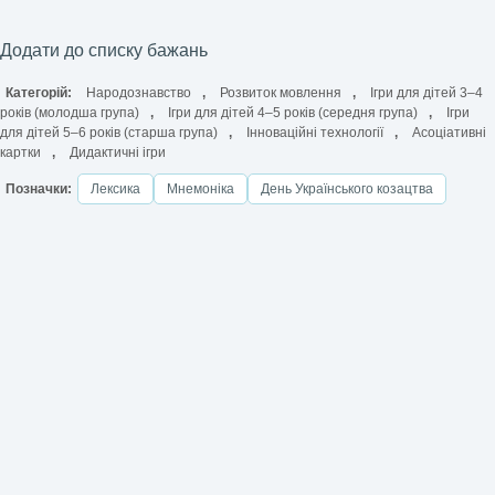
Додати до списку бажань
Категорій:
Народознавство
,
Розвиток мовлення
,
Ігри для дітей 3–4
років (молодша група)
,
Ігри для дітей 4–5 років (середня група)
,
Ігри
для дітей 5–6 років (старша група)
,
Інноваційні технології
,
Асоціативні
картки
,
Дидактичні ігри
Позначки:
Лексика
Мнемоніка
День Українського козацтва