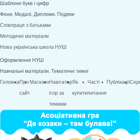
Шаблони букв і цифр
Фони. Медалі. Дипломи. Подяки
Співпраця з батьками
Методичні матеріали
Нова українська школа НУШ
Оформлення НУШ
Навчальні матеріали. Тематичні тижні
Головна
Про
Магазин
Навігатор
Як
Часті
Публікації
Сер
сайт
ігор за
купити
питання
темами