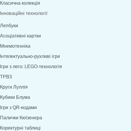
Класична колекція
Інноваційні технології
Лепбуки
Асоціативні картки
Мнемотехніка
Інтелектуально-рухливі ігри
Ігри з лего: LEGO-технологія
ТРВЗ
Круги Луллія
Кубики Блума
Ігри з QR-кодами
Палички Кюїзенера
Коректурні таблиці