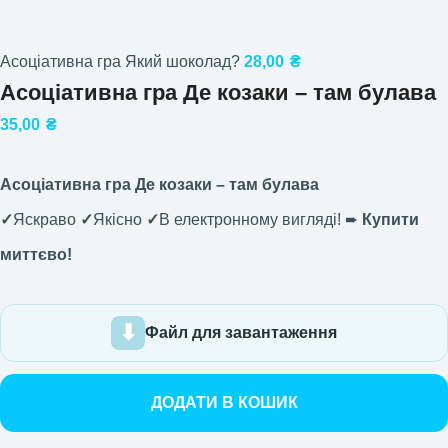
Асоціативна гра Який шоколад?
28,00
₴
Асоціативна гра Де козаки – там булава
35,00
₴
Асоціативна гра Де козаки – там булава
✓
Яскраво
✓
Якісно
✓
В електронному вигляді! ➨
Купити
миттєво!
Файл для завантаження
ДОДАТИ В КОШИК