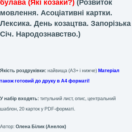
булава
(Які козаки?)
(Розвиток
мовлення.
Асоціативні картки
.
Лексика.
День козацтва
. Запорізька
Січ. Народознавство.)
Якість роздруківки:
найвища (А3+ і нижче)
Матеріал
також готовий до друку в А4 форматі!
У набір входять:
титульний лист, опис, центральний
шаблон, 20 карток у PDF-форматі.
Автор:
Олена Білик (Анелок)