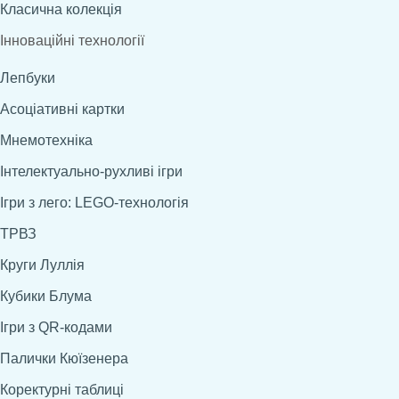
Класична колекція
Інноваційні технології
Лепбуки
Асоціативні картки
Мнемотехніка
Інтелектуально-рухливі ігри
Ігри з лего: LEGO-технологія
ТРВЗ
Круги Луллія
Кубики Блума
Ігри з QR-кодами
Палички Кюїзенера
Коректурні таблиці