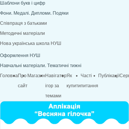
Шаблони букв і цифр
Фони. Медалі. Дипломи. Подяки
Співпраця з батьками
Методичні матеріали
Нова українська школа НУШ
Оформлення НУШ
Навчальні матеріали. Тематичні тижні
Головна
Про
Магазин
Навігатор
Як
Часті
Публікації
Сер
сайт
ігор за
купити
питання
темами