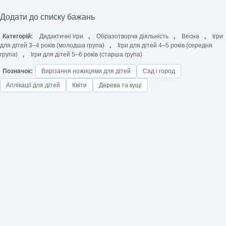
Додати до списку бажань
Категорій:
Дидактичні ігри
,
Образотворча діяльність
,
Весна
,
Ігри
для дітей 3–4 років (молодша група)
,
Ігри для дітей 4–5 років (середня
група)
,
Ігри для дітей 5–6 років (старша група)
Позначок:
Вирізання ножицями для дітей
Сад і город
Аплікації для дітей
Квіти
Дерева та кущі