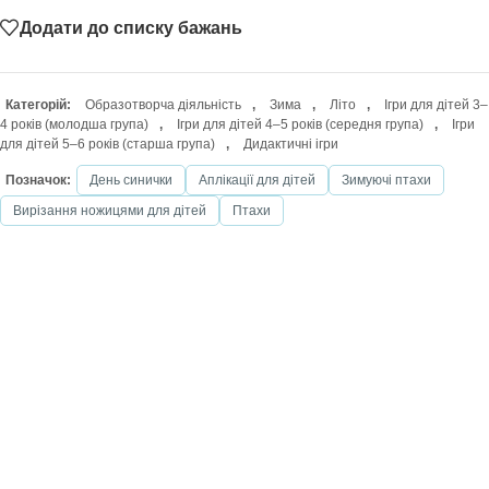
Додати до списку бажань
Категорій:
Образотворча діяльність
,
Зима
,
Літо
,
Ігри для дітей 3–
4 років (молодша група)
,
Ігри для дітей 4–5 років (середня група)
,
Ігри
для дітей 5–6 років (старша група)
,
Дидактичні ігри
Позначок:
День синички
Аплікації для дітей
Зимуючі птахи
Вирізання ножицями для дітей
Птахи