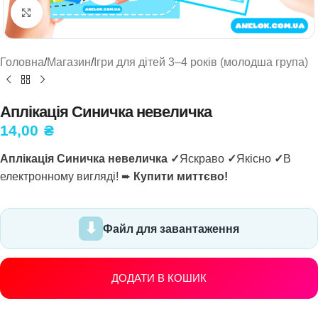
Натисніть, щоб збільшити
Головна
/
Магазин
/
Ігри для дітей 3–4 років (молодша група)
Аплікація Синичка невеличка
14,00
₴
Аплікація Синичка невеличка ✓
Яскраво
✓
Якісно
✓
В
електронному вигляді! ➨
Купити миттєво!
Файл для завантаження
ДОДАТИ В КОШИК