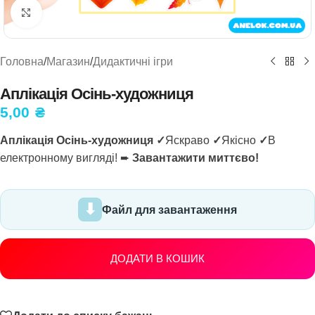
Натисніть, щоб збільшити
Головна
/
Магазин
/
Дидактичні ігри
Аплікація Осінь-художниця
5,00
₴
Аплікація Осінь-художниця ✓
Яскраво
✓
Якісно
✓
В
електронному вигляді! ➨
Завантажити миттєво!
Файл для завантаження
ДОДАТИ В КОШИК