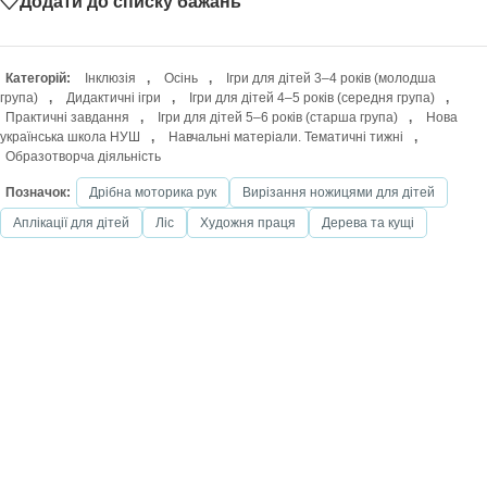
Додати до списку бажань
Категорій:
Інклюзія
,
Осінь
,
Ігри для дітей 3–4 років (молодша
група)
,
Дидактичні ігри
,
Ігри для дітей 4–5 років (середня група)
,
Практичні завдання
,
Ігри для дітей 5–6 років (старша група)
,
Нова
українська школа НУШ
,
Навчальні матеріали. Тематичні тижні
,
Образотворча діяльність
Позначок:
Дрібна моторика рук
Вирізання ножицями для дітей
Аплікації для дітей
Ліс
Художня праця
Дерева та кущі