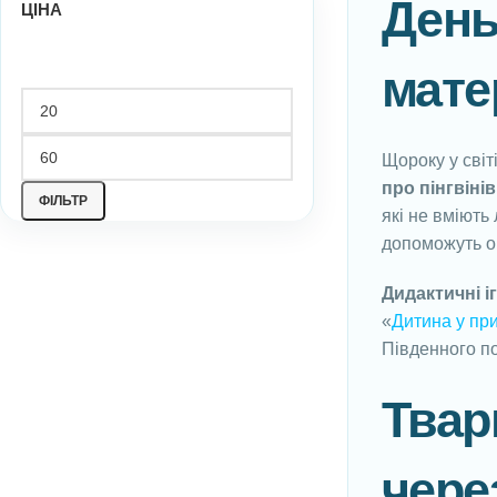
День 
ЦІНА
мате
Щороку у світ
про пінгвінів
ФІЛЬТР
які не вміють
допоможуть о
Дидактичні іг
«
Дитина у пр
Південного по
Твар
чере