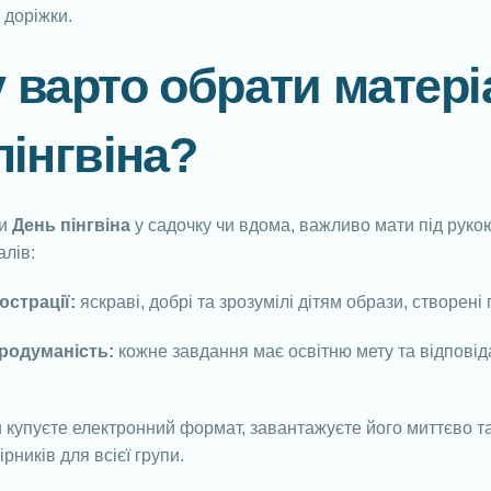
 доріжки.
 варто обрати матері
пінгвіна?
чи
День пінгвіна
у садочку чи вдома, важливо мати під рукою
лів:
юстрації:
яскраві, добрі та зрозумілі дітям образи, створен
родуманість:
кожне завдання має освітню мету та відповід
 купуєте електронний формат, завантажуєте його миттєво т
ірників для всієї групи.