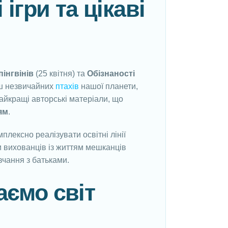
ігри та цікаві
пінгвінів
(25 квітня) та
Обізнаності
ьш незвичайних
птахів
нашої планети,
 найкращі авторські матеріали, що
тям
.
лексно реалізувати освітні лінії
и вихованців із життям мешканців
чання з батьками.
аємо світ