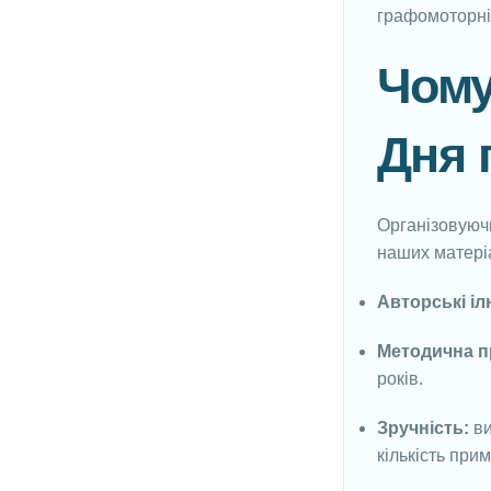
графомоторні
Чому
Дня 
Організовую
наших матеріа
Авторські іл
Методична п
років.
Зручність:
ви
кількість прим