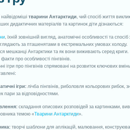
е найвідоміші
тварини Антарктиди
, чий спосіб життя викл
их дидактичних матеріалів та картинок діти дізнаються:
іни
, їхній зовнішній вигляд, анатомічні особливості та спосіб
оглядають за пташенятами в екстремальних умовах холоду.
ся мешканці Антарктики та як вони виживають серед криги.
 факти про особливості пінгвінів.
ні ігри про пінгвінів спрямовані на розвиток ключових вмінь 
тавлені:
атичні ігри:
лічба пінгвінів, риболовля кольорових рибок,
к пари за відповідностями.
влення:
складання описових розповідей за картинками, вивч
ловника темою «
Тварини Антарктиди
».
рика:
творчі шаблони для аплікацій, малювання, конструюван