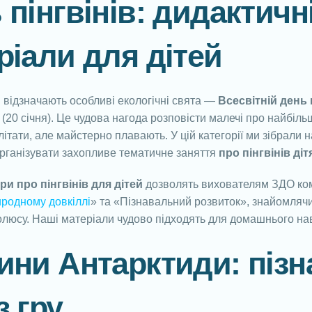
пінгвінів: дидактичні 
ріали для дітей
і відзначають особливі екологічні свята —
Всесвітній день 
(20 січня). Це чудова нагода розповісти малечі про найбіл
 літати, але майстерно плавають. У цій категорії ми зібрали
рганізувати захопливе тематичне заняття
про пінгвінів ді
ри про пінгвінів для дітей
дозволять вихователям ЗДО комп
иродному довкіллі
» та «Пізнавальний розвиток», знайомляч
люсу. Наші матеріали чудово підходять для домашнього нав
ини Антарктиди: пізн
з гру