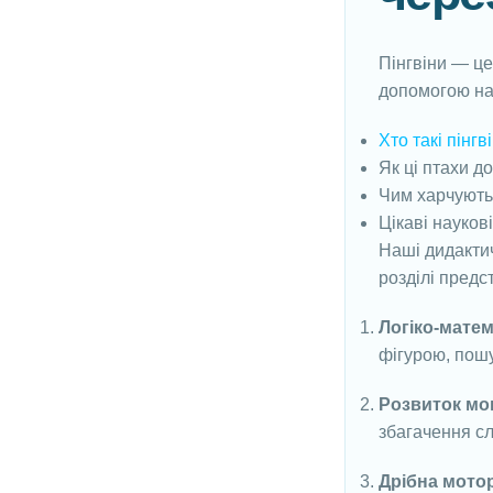
Пінгвіни — ц
допомогою наш
Хто такі пінгв
Як ці птахи д
Чим харчують
Цікаві наукові
Наші дидактич
розділі предс
Логіко-матем
фігурою, пошу
Розвиток мо
збагачення с
Дрібна мото