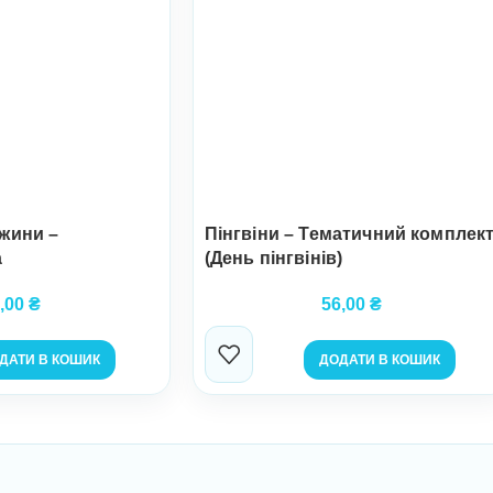
ижини –
Пінгвіни – Тематичний комплек
а
(День пінгвінів)
,00
₴
56,00
₴
ДАТИ В КОШИК
ДОДАТИ В КОШИК