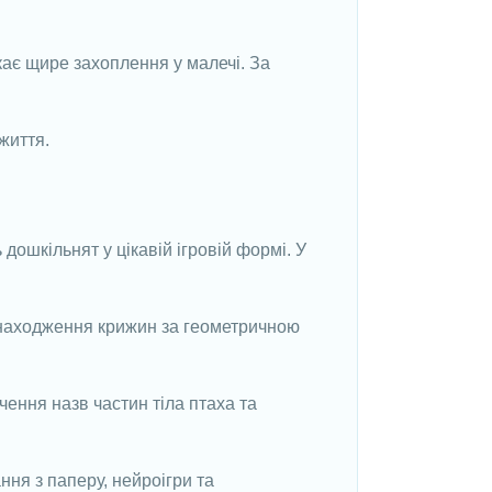
икає щире захоплення у малечі. За
 життя.
дошкільнят у цікавій ігровій формі. У
 знаходження крижин за геометричною
ення назв частин тіла птаха та
ня з паперу, нейроігри та