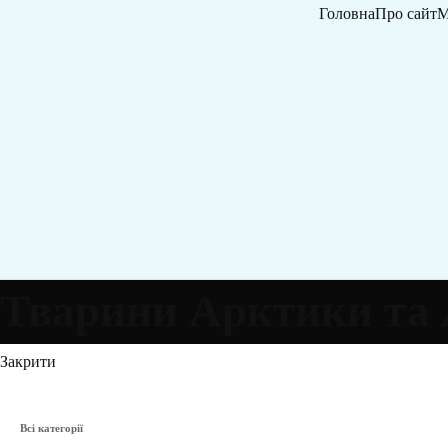
Головна
Про сайт
М
Тварини Арктики та
Закрити
Всі категорії