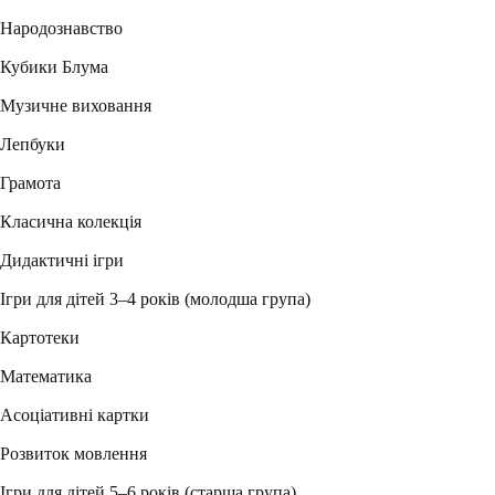
Народознавство
Кубики Блума
Музичне виховання
Лепбуки
Грамота
Класична колекція
Дидактичні ігри
Ігри для дітей 3–4 років (молодша група)
Картотеки
Математика
Асоціативні картки
Розвиток мовлення
Ігри для дітей 5–6 років (старша група)