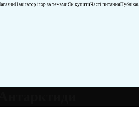
агазин
Навігатор ігор за темами
Як купити
Часті питання
Публікац
 Антарктиди