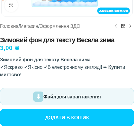
Натисніть, щоб збільшити
Головна
/
Магазин
/
Оформлення ЗДО
Зимовий фон для тексту Весела зима
3,00
₴
Зимовий фон для тексту Весела зима
✓
Яскраво
✓
Якісно
✓
В електронному вигляді! ➨
Купити
миттєво!
Файл для завантаження
ДОДАТИ В КОШИК