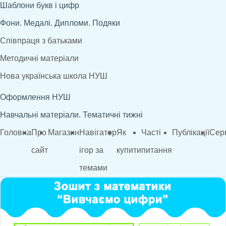
Шаблони букв і цифр
Фони. Медалі. Дипломи. Подяки
Співпраця з батьками
Методичні матеріали
Нова українська школа НУШ
Оформлення НУШ
Навчальні матеріали. Тематичні тижні
Головна
Про
Магазин
Навігатор
Як
Часті
Публікації
Сер
сайт
ігор за
купити
питання
темами