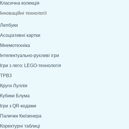
Класична колекція
Інноваційні технології
Лепбуки
Асоціативні картки
Мнемотехніка
Інтелектуально-рухливі ігри
Ігри з лего: LEGO-технологія
ТРВЗ
Круги Луллія
Кубики Блума
Ігри з QR-кодами
Палички Кюїзенера
Коректурні таблиці