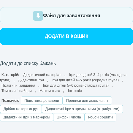
Файл для завантаження
ДОДАТИ В КОШИК
Додати до списку бажань
Категорій:
Дидактичний матеріал
,
Ігри для дітей 3–4 років (молодша
група)
,
Дидактичні ігри
,
Ігри для дітей 4–5 років (середня група)
,
Практичні завдання
,
Ігри для дітей 5–6 років (старша група)
,
Тематичні набори
,
Математика
,
Інклюзія
Позначок:
Підготовка до школи
Прописи для дошкільнят
Дрібна моторика рук
Дидактичні ігри з предметами (атрибутами)
Дидактичні ігри з маркером
Цифри і числа
Робочі зошити