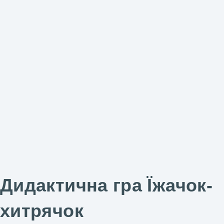
Дидактична гра Їжачок-
хитрячок