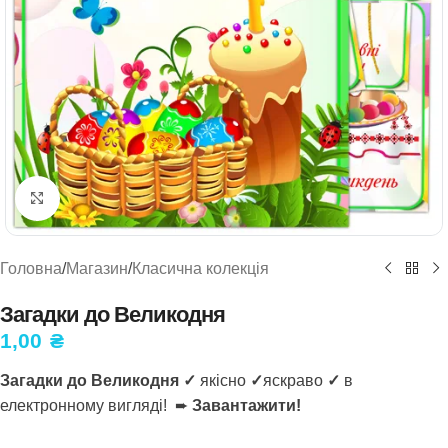
Натисніть, щоб збільшити
Головна
/
Магазин
/
Класична колекція
Загадки до Великодня
1,00
₴
Загадки до Великодня ✓
якісно
✓
яскраво
✓
в
електронному вигляді! ➨
Завантажити!