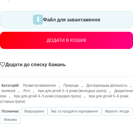
Файл для завантаження
ДОДАТИ В КОШИК
Додати до списку бажань
Категорій:
Розвиток мовлення
,
Природа
,
Дослідницька діяльність
,
Інклюзія
,
Літо
,
Ігри для дітей 3–4 років (молодша група)
,
Дидактичні
ігри
,
Ігри для дітей 4–5 років (середня група)
,
Ігри для дітей 5–6 років
(старша група)
Позначки:
Видошукачі
Їжа та продукти харчування
Фрукти і ягоди
Лексика