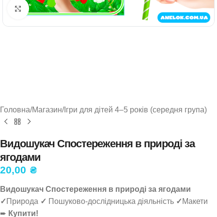
Натисніть, щоб збільшити
Головна
/
Магазин
/
Ігри для дітей 4–5 років (середня група)
Видошукач Спостереження в природі за
ягодами
20,00
₴
Видошукач Спостереження в природі за ягодами
✓
Природа
✓
Пошуково-дослідницька діяльність
✓
Макети
➨
Купити!