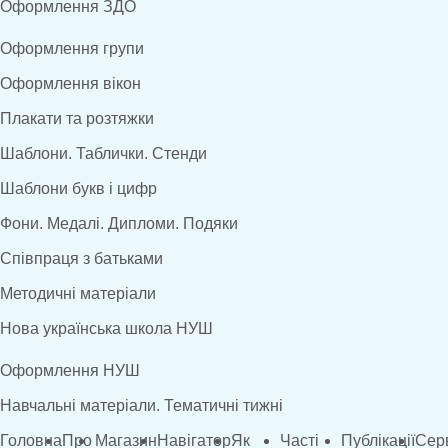
Оформлення ЗДО
Оформлення групи
Оформлення вікон
Плакати та розтяжки
Шаблони. Таблички. Стенди
Шаблони букв і цифр
Фони. Медалі. Дипломи. Подяки
Співпраця з батьками
Методичні матеріали
Нова українська школа НУШ
Оформлення НУШ
Навчальні матеріали. Тематичні тижні
Головна
Про
Магазин
Навігатор
Як
Часті
Публікації
Сер