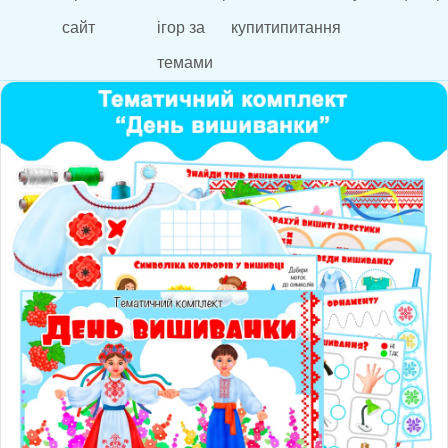
сайт
ігор за
купити
питання
темами