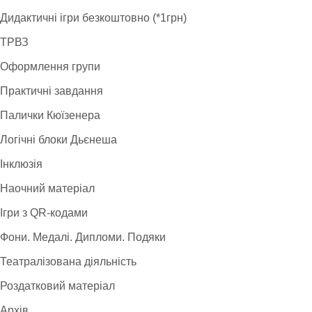
Дидактичні ігри безкоштовно (*1грн)
ТРВЗ
Оформлення групи
Практичні завдання
Палички Кюїзенера
Логічні блоки Дьєнеша
Інклюзія
Наочний матеріал
Ігри з QR-кодами
Фони. Медалі. Дипломи. Подяки
Театралізована діяльність
Роздатковий матеріал
Архів