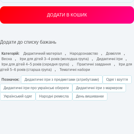
ДОДАТИ В КОШИК
Додати до списку бажань
Категорій:
Дидактичний матеріал
,
Народознавство
,
Довкілля
,
Весна
,
Ігри для дітей 3–4 років (молодша група)
,
Дидактичні ігри
,
Ігри для дітей 4–5 років (середня група)
,
Практичні завдання
,
Ігри для
дітей 5–6 років (старша група)
,
Тематичні набори
Позначок:
Дидактичні ігри з предметами (атрибутами)
Одяг і взуття
Дидактичні ігри про українські обереги
Дидактичні ігри з маркером
Український одяг
Народні ремесла
День вишиванки