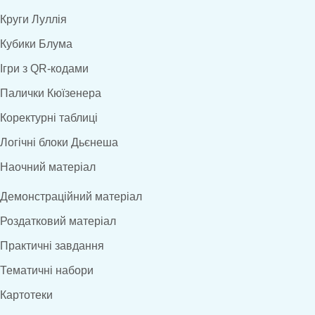
Круги Луллія
Кубики Блума
Ігри з QR-кодами
Палички Кюїзенера
Коректурні таблиці
Логічні блоки Дьєнеша
Наочний матеріал
Демонстраційний матеріал
Роздатковий матеріал
Практичні завдання
Тематичні набори
Картотеки